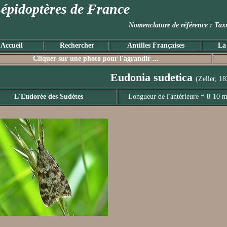
épidoptères de France
Nomenclature de référence :
Accueil
Rechercher
Antilles Françaises
La
Cliquer sur une photo pour l'agrandir ...
Eudonia sudetica
(Zeller, 18
L'Eudorée des Sudètes
Longueur de l'antérieure = 8-10 