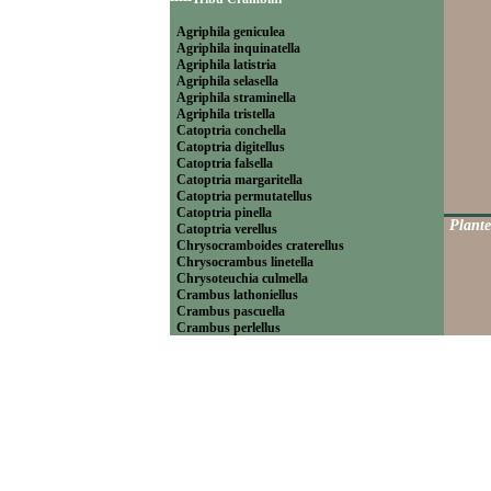
Agriphila geniculea
Agriphila inquinatella
Agriphila latistria
Agriphila selasella
Agriphila straminella
Agriphila tristella
Catoptria conchella
Catoptria digitellus
Catoptria falsella
Catoptria margaritella
Catoptria permutatellus
Catoptria pinella
Plante
Catoptria verellus
Chrysocramboides craterellus
Chrysocrambus linetella
Chrysoteuchia culmella
Crambus lathoniellus
Crambus pascuella
Crambus perlellus
Crambus pratella
Pediasia contaminella
Pediasia luteella
Platytes alpinella
Platytes cerussella
Thisanotia chrysonuchella
-----Tribu Euchromiini