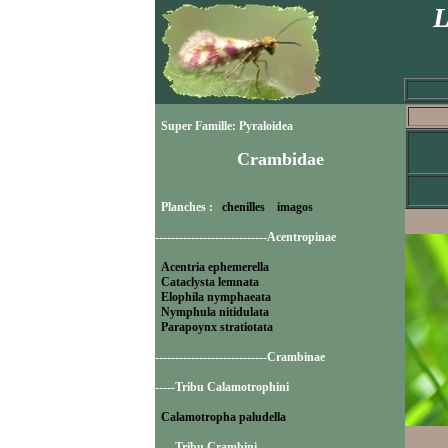
L
Super Famille: Pyraloidea
Crambidae
Planches :
chenilles
imagos
----------------------------Acentropinae
Acentria ephemerella
Cataclysta lemnata
Elophila nymphaeata
Nymphula nitidulata
Parapoynx stratiotata
----------------------------Crambinae
-----Tribu Calamotrophini
Calamotropha paludella
-----Tribu Crambini