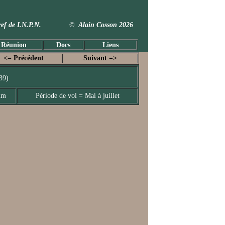
 Taxref de I.N.P.N. © Alain Cosson 2026
 Réunion
Docs
Liens
<= Précédent
Suivant =>
39)
mm
Période de vol = Mai à juillet